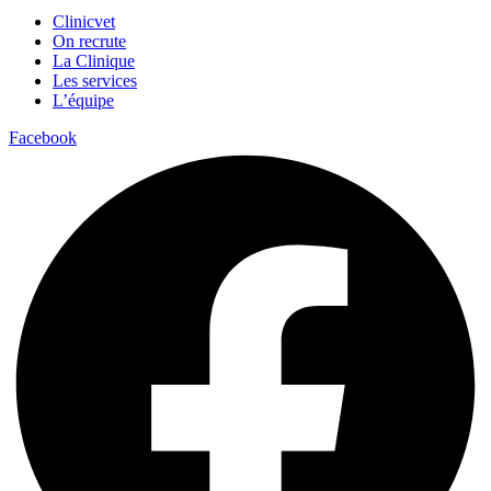
Clinicvet
On recrute
La Clinique
Les services
L’équipe
Facebook