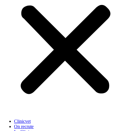
Clinicvet
On recrute