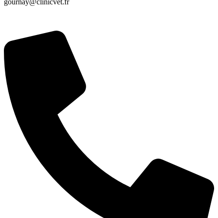
gournay@clinicvet.fr
Venir à la clinique